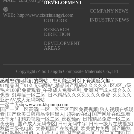
MAIL: zbld_001@163.com
DEVELOPMENT
COMPANY NEWS
WEB: http://www.cixichuangyi.com
FUTURE
INDUSTRY NEWS
OUTLOOK
RESEARCH
DIRECTION
DEVELOPMENT
AREAS
Copyright?Zibo Langda Composite Materials Co.,Ltd
感谢您访问我们的网站，您可能还对以下资源感兴趣：
91精品国产91久无码网站_精品国产乱码久久久久久1区2区_?级
毛片100部免费观看_午夜成人免费福利_亚洲国产成人综合久久
免费_91精品一区二区_日本精品久久久久久久久免费_久久久久
亚洲AV成人无码网站
一起艹无码
www.cn-klspump.com
国产一区二区高清
|
一区二区三区四区免费视频
|
狼友视频在线观
看
|
国产欧美日韩精品专区黑人
|
超碰av在线
|
国产网址在线观看
|
天堂无码
|
精彩视频一区二区
|
夜夜骚av
|
日韩精品免费一区二区
夜夜嗨
|
国产成人无码专区
|
日韩无码中字
|
日韩一级片在线播放
|
秋霞三级伦电影
|
大香蕉国产在线视频
|
欧美黄片免费
|
国产睡熟
迷奷系列91爆料
|
人人操人人爽
|
国产精品一区二区三区四区
|
国