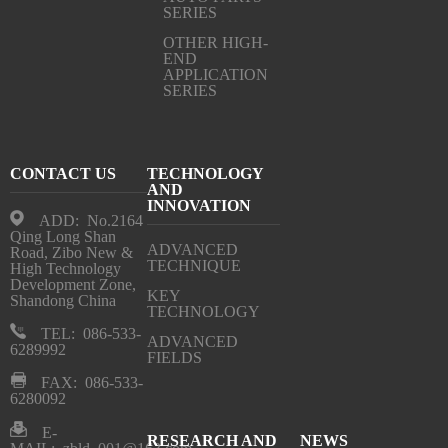
SERIES
OTHER HIGH-
END
APPLICATION
SERIES
CONTACT US
TECHNOLOGY
AND
INNOVATION
ADD: No.2164
Qing Long Shan
ADVANCED
Road, Zibo New &
TECHNIQUE
High Technology
Development Zone,
KEY
Shandong China
TECHNOLOGY
TEL: 086-533-
ADVANCED
6289992
FIELDS
FAX: 086-533-
6280092
E-
RESEARCH AND
NEWS