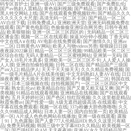
码专区首护士
|
亚洲一级AV
|
国产三级免费观看
|
国产免费乱伦
|
国产av熟妇人震精品
|
黄色福利视频
|
国产精品三级片
|
欧美人和
黑人牲交网站上线
|
国产在线观看免费视频软件
|
国产精品久久久
久久久久久大尺度
|
高清无码一区二区三区
|
国产精品一区二区
AV白丝下载
|
日韩免费成人
|
亚洲欧洲天堂
|
亚洲无码视频免费在
线观看
|
国产黄色电影院
|
色偷偷偷亚洲综合网另类
|
日韩午夜精
品
|
欧美狠狠操
|
亚洲一区二区三区四区的
|
无码精品一区二区三
区潘金莲
|
视频一区二区在线观看
|
操逼30分钟小视频
|
丁香无码
|
中文在线A∨在线
|
AV电影在线免费观看
|
国产激情久久
|
亚洲av
一二区
|
日韩黄色AV网站
|
欧美人与物videos另类
|
狠狠躁日日躁
夜夜躁2022麻豆
|
精品一区二区三区视频
|
99精品欧美一区二区三
区综合在线
|
无码人妻精品一区二区蜜桃网站
|
亚洲第一无码
|
国
产女人18毛片水真多
|
亚洲欧美一区二区三区不卡
|
人人爱人人操
人人摸
|
亚洲自拍偷拍视频
|
日韩二区在线
|
国产精品国产三级国
产aⅴ入口
|
精品伊人
|
天天干天天操天天
|
久久久精品免费视频
|
国
产一级毛片精品A片在线美传媒
|
中文无码熟妇人妻AV在线
|
日日
操夜夜爽
|
天天插天天射
|
亚洲视屏
|
不卡视频一区二区
|
韩国在线
一区
|
日本三级视频在线
|
自拍视频国产
|
一区二区三区四区中文
字幕
|
熟女乱伦av
|
欧美精品自拍
|
国产又黄又粗又猛又爽
|
国产另
类视频
|
91精品在线观看视频
|
亚洲精品在线视频
|
国产在线观看
黄色
|
五月天婷婷社区
|
国产色区
|
怡红院视频
|
久久这里都是精品
|
秋霞免费av
|
国产性爱一级
|
A级无遮挡超级高清-在线观看
|
中文
字幕在线免费观看
|
视频一区在线
|
337p粉嫩大胆色噜噜噜
|
久久
久久99精品成人网站
|
日本人妻一区
|
国内自拍第一页
|
欧美精品
第一区
|
A片成人色色色网站在线播放
|
亚洲一级在线观看
|
露脸
丨91丨九色露脸
|
国产人妻777人伦精品HD
|
热久久这里只有精
品
|
免费无码视频
|
韩国三级中文字幕HD久久精品
|
欧美视频一区
二区
|
国产强奸乱伦AⅤ
|
天天夜夜操
|
亚洲AV永久无码精品国产