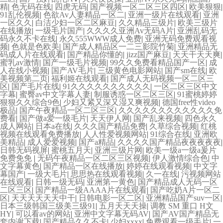
精
|
色无码在线
|
四虎无码
|
国产视频一区二区三区四区
|
欧美狠狠
|
91乱伦视频
|
色欲Av人妻精品一区二
|
亚洲一级片在线观看
|
亚洲
一区久久
|
白洁少妇一区二区麻豆
|
久久精品三级片
|
欧美三级片
在线播放
|
一级毛片国产
|
久久久久亚洲Av无码A片
|
亚洲乱码无
码永久不卡在线
|
永久555WWW成人免费
|
亚洲无码免费观看视
频
|
色就是色欧美
|
国产成人精品区一二三影院竹菊
|
亚洲精品无
码成人片在线观看
|
国产精品你懂的
|
jizz国产麻豆
|
天天干天天爽
|
蜜乳av激情
|
国产一级毛片视频
|
99久久免费看精品国产一区
|
成
人在线小视频
|
国产AV毛片
|
三级黄色电影网站
|
国产sm在线
|
欧
美视频第二页
|
福利姬在线观看
|
国产成人无码视频一区二区三
区
|
国产毛片在线
|
91久久久久久久久久久久
|
一区二区三区中文
字幕
|
蜜臀av中文字幕人妻
|
制服诱惑一区二区三区
|
91蜜桃婷婷
狠狠久久综合9色
|
少妇又紧又深又湿又爽视频
|
德国free性video
极品
|
国产午夜精品一区二区三区
|
久久久久久久久久久久久久免
费看
|
国产做a爱一级毛片
|
天天伊人网
|
国产乱来视频
|
四色永久
成人网站
|
日本a在线
|
久久久国产精品免费
|
久草综合视频
|
红桃
视频在线观看免费播放
|
人人性爱视频网站
|
91综合在线
|
亚洲欧
美精品
|
成人爱爱视频
|
国产a精品
|
久久久久国产精品夜夜夜夜夜
|
日韩无码视屏
|
蜜桃五月天
|
亚洲三级片网
|
欧美一级a一级a爰片
免费免免
|
无码午夜精品一区二区三区视频
|
伊人激情综合色
|
中
文字幕黄色
|
国产精品一区在线播放
|
婷婷在线观看视频
|
中文字
幕国产
|
一级大毛片
|
思思热在线观看视频
|
久一在线
|
污视频网站
在线观看
|
日韩一级无码
|
亚洲第一黄色
|
国产精品成人无码一区
二区三区
|
国产精品一级AAAA片在线观看
|
国产吃奶A片一区二
区
|
天天天天天天中干
|
日韩电影一区二区
|
亚洲精品国产suv一区
|
日本三级韩国三级美三级91
|
五月天天天操
|
调教 SM 重口 H文
HY
|
可以看av的网站
|
亚洲中文字幕无码AV
|
国产AV国产精品无
套内谢下载
|
国产精品久久不卡
|
少妇xxxx
|
免费观看一级毛片
|
一