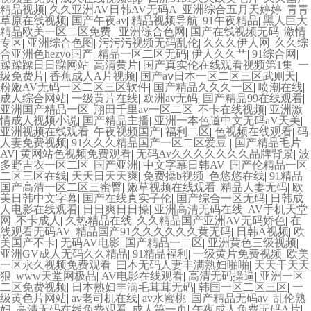
精品视频
|
久久亚洲AV日韩AV无码A
|
亚洲综合五月天婷婷
|
青青
草原在线视频
|
国产午夜av
|
精品视频导航
|
91午夜精品
|
黑人巨大
精品欧美一区二区免费
|
亚洲综合色网
|
国产在线视频无码
|
激情
专区
|
亚洲综合色图
|
污污污视频无码乱伦
|
久久久伊人网
|
久久综
合亚洲色hezyo国产
|
精品一区二区无码
|
伊人久久艹
|
91综合网
|
躁躁躁日日躁网站
|
高清黄片
|
国产真实伦在线观看视频第1集
|
一
级免费片
|
香蕉成人A片视频
|
国产aⅴ日本一区二区三区武则天
|
粉嫩AV无码一区二区三区软件
|
国产精品久久久一区
|
喷潮在线
|
成人综合网站
|
一级黄片在线
|
欧洲av无码
|
国产精品99在线观看
|
亚洲国产精品一区
|
翔田千里av一区二区
|
不卡在线视频
|
亚洲激
情成人视频小说
|
国产精品主播
|
亚洲一本色道中文无码aV天美
|
亚洲视频在线观看
|
午夜视频国产
|
福利二区
|
色视频在线观看
|
码
人妻免费视频
|
91久久久精品国产一区二区爱豆
|
国产精品毛片
AV
|
黄网站色视频免费观看
|
无码Av久久久久久久久品牌背景
|
波
多野吉衣一区二区
|
国产亚洲
|
中文字幕日韩AV
|
国产伦精品一区
二区三区在线
|
天天日天天爽
|
免费操b视频
|
色悠悠在线
|
91精品
国产高清一区二区三蜜臀
|
嫩草视频在线观看
|
精品人妻无码
|
欧
美日韩中文字幕
|
国产在线真实子伦
|
国产综合一区无码
|
日韩成
人电影在线观看
|
日日爽日日操
|
亚洲高清无码在线
|
AV手机天堂
网
|
不卡成人
|
久热精品在线
|
久久精品国产亚洲AV无码娇色
|
在
线观看无码AV
|
精品国产91久久久久久久黄无码
|
日韩A视频
|
欧
美国产不卡
|
无码AV电影
|
国产精品一二区
|
亚洲黄色三级视频
|
亚洲GV成人无码久久精品
|
91精品福利
|
一级黄片免费视频
|
欧美
一区永久视频免费观看
|
曰本无码人妻丰满熟妇啪啪
|
天天干天天
狠
|
www天堂网极品
|
AV电影在线观看
|
高清无码操逼
|
亚洲一区
二区免费视频
|
日本熟妇丰满毛茸茸无码
|
韩国一区二区三区
|
一
级黄色片网站
|
av老司机在线
|
av水蜜桃
|
国产精品无码av
|
乱伦熟
妇
|
高清无码在线免费观看
|
成人第一页
|
午夜成人免费无码A片
|