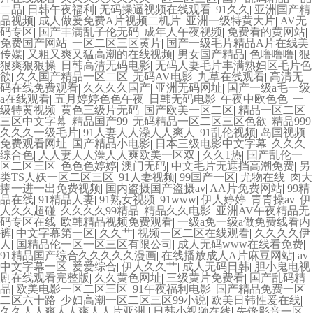
二品
|
日韩午夜福利
|
无码操逼视频在线观看
|
91久久
|
亚洲国产精
品视频
|
成人做爰免费A片视频二机片
|
亚洲一级特黄大片
|
AV无
码专区
|
国产丰满乱子伦无码
|
成年人午夜视频
|
免费看的黄网站
|
免费国产网站
|
一区二区三区黄片
|
国产一级毛片精品A片在线美
传媒
|
又粗又爽又猛高潮的在线视频
|
男女国产精品
|
色噜噜噜
|
狠
狠爽狠狠操
|
日韩高清无码电影
|
无码人妻毛片丰满熟妇区毛片色
欲
|
久久国产精品一区二区
|
无码AV电影
|
九草在线观看
|
高清无
码在线免费观看
|
久久久久国产
|
亚洲无码网址
|
国产一级a毛一级
a在线观看
|
五月婷婷色色午夜
|
日韩无码电影
|
午夜中欧色色
|
一
级特黄视频
|
黄色三级片无码
|
国产欧美一区二区
|
精品一区二区
三区中文字幕
|
精品国产99
|
无码精品一区二区三区色欲
|
精品999
久久久一级毛片
|
91人妻人人澡人人爽人
|
91乱伦视频
|
岛国视频
免费观看网址
|
国产精品小电影
|
日本三级电影中文字幕
|
久久久
综合色
|
人人妻人人澡人人爽欧美一区双
|
久久1热
|
国产乱伦一
区二区三区
|
色色色婷婷
|
澳门无码
|
中文毛片无遮挡高潮免费
|
另
类TS人妖一区二区三区
|
91人妻视频
|
99国产一区
|
尤物在线
|
肉大
捧一进一出免费视频
|
国内盗摄国产盗摄av
|
AA片免费网站
|
99精
品在线
|
91精品人妻
|
91熟女视频
|
91www
|
伊人婷婷
|
青青操av
|
伊
人久久超碰
|
久久久久99精品
|
精品久久电影
|
亚洲AV午夜精品无
码专区在线
|
欧韩精品视频免费观看
|
一级a免一级a做免费线看内
裤
|
中文字幕第一区
|
久久艹
|
视频一区二区在线观看
|
久久久久伊
人
|
国精品伦一区一区三区有限公司
|
成人无码www在线看免费
|
91精品国产综合久久久久久漫画
|
在线播放成人A片麻豆网站
|
av
中文字幕一区
|
爱爱综合
|
伊人久久艹
|
成人无码日韩
|
胆小鬼电视
剧在线观看完整版
|
久久黄色网址
|
三级黄片免费看
|
国产乱码精
品
|
欧美电影一区二区三区
|
91午夜福利电影
|
国产精品免费一区
二区六十路
|
少妇高潮一区二区三区99小说
|
欧美日韩性爱在线
|
久久人人爽人人爽人人片亚洲
|
日韩小视频在线
|
先锋影音一区