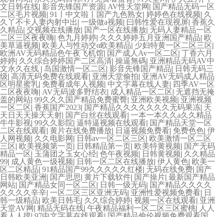
文日韩在线
|
影音先锋国产资源
|
AV性天堂网
|
国产精品无码一区
二区毛片视频
|
91丨中文啦丨国产九色熟女
|
婷婷色在线视频
|
久
久丫不卡人妻内射中出
|
一级做a视频
|
曰韩性爱在现视屏
|
香蕉久
久精品
|
交视频在线播放
|
国产一区在线播放
|
无码人妻精品一区
二区三区夜夜嗨
|
色九月婷婷
|
久久久婷婷五月亚洲国产精品
|
欧
美草逼视频
|
欧美人与性动交α欧美精品
|
少妇特黄一区二区三区
|
欧洲AV无码精品色午夜飞机馆
|
国产成人Av一区二区
|
丁香六月
婷婷
|
久久综合婷婷国产二区高清
|
操逼無碼
|
亚洲精品无码AV中
文永久在线
|
岛国激情一区二区
|
影音先锋国产精品
|
日韩无码三
级
|
高清无码免费在线观看
|
亚洲天堂偷拍
|
亚洲AV无码成人精品
区明星蜜乳
|
免费看成年人视频
|
中文字幕在线人妻
|
四季AV一区
二区夜夜嗨
|
AV无码波多野结衣
|
成人精品一区二区
|
无遮挡无掩
盖的网站
|
99久久久国产精品免费蜜臀
|
亚洲欧美视频
|
亚洲视频
一区二区
|
香蕉国产2023
|
国产精品久久久久久久久无码果冻
|
天
天日天天操天天射
|
国产白丝在线观看
|
一本一本久久a久久精品
牛牛影视
|
99久久影院
|
逼特逼视频在线观看
|
国产精品天堂一区
二区在线观看
|
黄片在线免费播放
|
日逼视频免费看
|
免费色色
|
伊
人网视频
|
久久电影网
|
日韩av一区二区三区
|
欧美激情一区二区
三区
|
欧美视频第一页
|
日韩精品第一页
|
欧美特黄视频
|
国产无码
精品一区
|
玉蒲团之玉女心经
|
色午夜视频
|
日韩黄视频
|
久久精品
99
|
成人黄色一级视频
|
日韩一区二区在线播放
|
伊人黄色
|
欧美一
区二区精品
|
91精品国产99久久久久久红楼
|
无码在线免费
|
国产
日韩欧美亚洲
|
国产思思
|
黄片下载软件
|
国产操片
|
最新国产精品
网站
|
国产精品女同一区二区
|
日韩一级无码
|
国产精品久久久久
久久久久辛辛
|
一区二区三区亚洲无码
|
亚洲性爱视频免费看
|
日
韩一级精品
|
欧美日韩毛
|
久久综合婷婷
|
视频一区在线观看
|
亚洲
天堂AV网
|
精品无码在线
|
午夜精品福利一区二区三区蜜桃
|
人人
看人人摸
|
97中文字幕在线观看
|
国产精品偷伦视频免费观看国