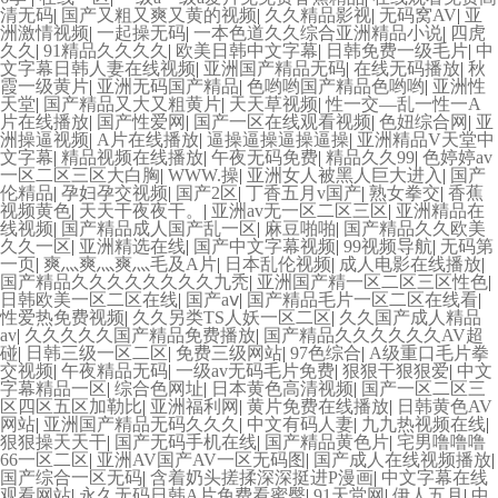
清无码
|
国产又粗又爽又黄的视频
|
久久精品影视
|
无码窝AV
|
亚
洲激情视频
|
一起操无码
|
一本色道久久综合亚洲精品小说
|
四虎
久久
|
91精品久久久久
|
欧美日韩中文字幕
|
日韩免费一级毛片
|
中
文字幕日韩人妻在线视频
|
亚洲国产精品无码
|
在线无码播放
|
秋
霞一级黄片
|
亚洲无码国产精品
|
色哟哟国产精品色哟哟
|
亚洲性
天堂
|
国产精品又大又粗黄片
|
天天草视频
|
性一交—乱一性一A
片在线播放
|
国产性爱网
|
国产一区在线观看视频
|
色妞综合网
|
亚
洲操逼视频
|
A片在线播放
|
逼操逼操逼操逼操
|
亚洲精品V天堂中
文字幕
|
精品视频在线播放
|
午夜无码免费
|
精品久久99
|
色婷婷av
一区二区三区大白胸
|
WWW.操
|
亚洲女人被黑人巨大进入
|
国产
伦精品
|
孕妇孕交视频
|
国产2区
|
丁香五月v国产
|
熟女拳交
|
香蕉
视频黄色
|
天天干夜夜干。
|
亚洲av无一区二区三区
|
亚洲精品在
线视频
|
国产精品成人国产乱一区
|
麻豆啪啪
|
国产精品久久欧美
久久一区
|
亚洲精选在线
|
国产中文字幕视频
|
99视频导航
|
无码第
一页
|
爽灬爽灬爽灬毛及A片
|
日本乱伦视频
|
成人电影在线播放
|
国产精品久久久久久久久久九秃
|
亚洲国产精一区二区三区性色
|
日韩欧美一区二区在线
|
国产aⅴ
|
国产精品毛片一区二区在线看
|
性爱热免费视频
|
久久另类TS人妖一区二区
|
久久国产成人精品
av
|
久久久久久国产精品免费播放
|
国产精品久久久久久久AV超
碰
|
日韩三级一区二区
|
免费三级网站
|
97色综合
|
A级重口毛片拳
交视频
|
午夜精品无码
|
一级av无码毛片免费
|
狠狠干狠狠爱
|
中文
字幕精品一区
|
综合色网址
|
日本黄色高清视频
|
国产一区二区三
区四区五区加勒比
|
亚洲福利网
|
黄片免费在线播放
|
日韩黄色AV
网站
|
亚洲国产精品无码久久久
|
中文有码人妻
|
九九热视频在线
|
狠狠操天天干
|
国产无码手机在线
|
国产精品黄色片
|
宅男噜噜噜
66一区二区
|
亚洲AV国产AV一区无码图
|
国产成人在线视频播放
|
国产综合一区无码
|
含着奶头搓揉深深挺进P漫画
|
中文字幕在线
观看网站
|
永久无码日韩A片免费看蜜臀
|
91天堂网
|
伊人五月
|
中