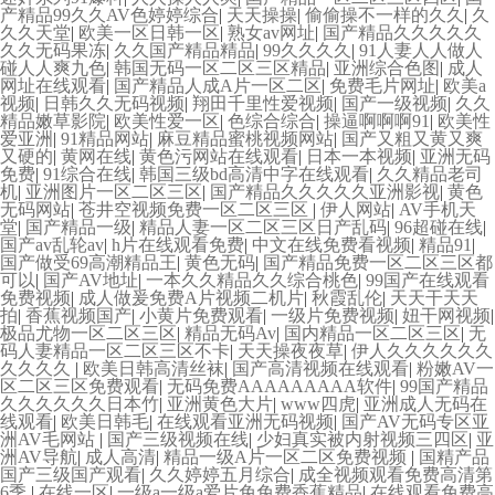
产精品99久久AV色婷婷综合
|
天天操操
|
偷偷操不一样的久久
|
久
久久天堂
|
欧美一区日韩一区
|
熟女av网址
|
国产精品久久久久久
久久无码果冻
|
久久国产精品精品
|
99久久久久
|
91人妻人人做人
碰人人爽九色
|
韩国无码一区二区三区精品
|
亚洲综合色图
|
成人
网址在线观看
|
国产精品人成A片一区二区
|
免费毛片网址
|
欧美a
视频
|
日韩久久无码视频
|
翔田千里性爱视频
|
国产一级视频
|
久久
精品嫩草影院
|
欧美性爱一区
|
色综合综合
|
操逼啊啊啊91
|
欧美性
爱亚洲
|
91精品网站
|
麻豆精品蜜桃视频网站
|
国产又粗又黄又爽
又硬的
|
黄网在线
|
黄色污网站在线观看
|
日本一本视频
|
亚洲无码
免费
|
91综合在线
|
韩国三级bd高清中字在线观看
|
久久精品老司
机
|
亚洲图片一区二区三区
|
国产精品久久久久久亚洲影视
|
黄色
无码网站
|
苍井空视频免费一区二区三区
|
伊人网站
|
AV手机天
堂
|
国产精品一级
|
精品人妻一区二区三区日产乱码
|
96超碰在线
|
国产av乱轮av
|
h片在线观看免费
|
中文在线免费看视频
|
精品91
|
国产做受69高潮精品王
|
黄色无码
|
国产精品免费一区二区三区都
可以
|
国产AV地址
|
一本久久精品久久综合桃色
|
99国产在线观看
免费视频
|
成人做爰免费A片视频二机片
|
秋霞乱伦
|
天天干天天
拍
|
香蕉视频国产
|
小黄片免费观看
|
一级片免费视频
|
妞干网视频
|
极品尤物一区二区三区
|
精品无码Av
|
国内精品一区二区三区
|
无
码人妻精品一区二区三区不卡
|
天天操夜夜草
|
伊人久久久久久久
久久久久
|
欧美日韩高清丝袜
|
国产高清视频在线观看
|
粉嫩AV一
区二区三区免费观看
|
无码免费AAAAAAAAA软件
|
99国产精品
久久久久久久日本竹
|
亚洲黄色大片
|
www四虎
|
亚洲成人无码在
线观看
|
欧美日韩毛
|
在线观看亚洲无码视频
|
国产AV无码专区亚
洲AV毛网站
|
国产三级视频在线
|
少妇真实被内射视频三四区
|
亚
洲AV导航
|
成人高清
|
精品一级A片一区二区免费视频
|
国精产品
国产三级国产观看
|
久久婷婷五月综合
|
成全视频观看免费高清第
6季
|
在线一区
|
一级a一级a爱片免免费香蕉精品
|
在线观看免费高