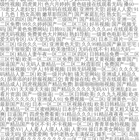
级性视频
|
四虎黄片
|
色六月婷婷
|
黄色链接在线观看无码
|
搡60一
70老女人老妇女
|
日韩有码在线观看
|
亚洲性天堂
|
超碰人人爱
|
91
丨九色丨熟女高潮
|
嫩草影院国产
|
国产家庭乱伦
|
熟女乱一区二
区三区四区
|
国产精品国产三级国产
|
国产精品污污污
|
亚洲一区
二区免费
|
99久久婷婷国产一区二区三区
|
好吊视频
|
国产视频无
码
|
国产黄色免费网站
|
日韩91
|
国产精品久久久久av
|
在线观看亚
洲无码视频
|
免费黄色大片网站
|
熟妇导航
|
一级黄色电影毛片
|
性
爱无码专区
|
AV天堂无码
|
国产一区二区三区
|
日本三级片一区二
区三区
|
综合久久一区
|
亚洲黄色天堂
|
久久99精品国产麻豆宅宅
|
狠狠干狠狠爱
|
亚洲aaa
|
欧美激情区
|
无码在线不卡
|
精品无码一
区二区
|
精品人妻午夜一区二区三区四区
|
日韩精品免费一区二区
三区竹菊
|
欧美一区二区三区免费
|
国产又粗又黄视频
|
嫩草国产
|
操逼国产A
|
无码人妻精品一区二区二秋霞影院
|
免费国产一级
|
91丝袜视频
|
97伊人
|
特黄视频
|
日韩无码视频一区二区
|
久久久无
码精品人妻二区
|
欧美一级片内射
|
骚天堂网站
|
亚洲成人精品久
久
|
荫蒂添的好舒服视频囗交
|
青青操在线
|
色天堂在线观看
|
亚洲
精品成人
|
四虎视频国产精品免费
|
新疆啪啪啪啪视频
|
国产精品
毛片AV
|
天天操天天操
|
国产精品久久久久无码AV
|
亚洲乱妇
|
av
看片资源
|
国产一级操逼
|
一区二区日韩欧美
|
久久九九视频
|
欧美
精品久久久久久
|
亚洲成人91
|
免费视频一区二区
|
亚洲黄色一区
|
最新国产乱伦
|
日本一区二区三区视频在线
|
欧美日韩精品
|
无码
人妻精品一区二区蜜桃网站
|
日本护士高潮
|
国产又黄又粗又猛又
爽
|
日逼国产
|
四虎免费看黄
|
91精品久久久
|
91精品夜夜夜一区二
区
|
拳交网
|
日韩精品欧美精品
|
日韩欧美精品在线观看
|
国产精品
国产精品国产专区不卡
|
不卡视频一区二区
|
青青草偷拍视频
|
国
产性爱AV
|
人人看人人摸人人操
|
人妻99
|
操日本美女网站
|
亚洲
三级无码
|
亚洲爱爱网
|
专约老熟女丰满探花
|
爆乳一区二区
|
岛国
片在线观看
|
久久久久久久久久一区二区三区
|
国产乱码精品一品