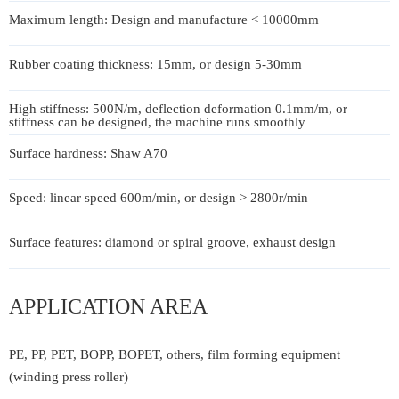
Maximum length: Design and manufacture < 10000mm
Rubber coating thickness: 15mm, or design 5-30mm
High stiffness: 500N/m, deflection deformation 0.1mm/m, or
stiffness can be designed, the machine runs smoothly
Surface hardness: Shaw A70
Speed: linear speed 600m/min, or design > 2800r/min
Surface features: diamond or spiral groove, exhaust design
APPLICATION AREA
PE, PP, PET, BOPP, BOPET, others, film forming equipment
(winding press roller)