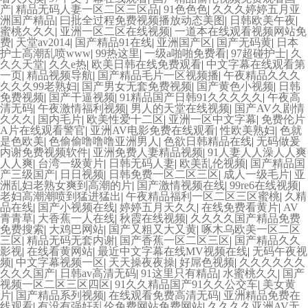
产
|
精品无码人妻一区二区三区品
|
91色色色
|
久久久婷婷五月亚
洲国产精品
|
曰批全过程免费视频播放动态美图
|
日韩欧美午夜
|
蜜桃久久久
|
亚洲一区二区在线视频
|
一道本在线观看视频网站免
费
|
天堂av2014
|
国产精品91在线
|
亚洲国产区
|
国产无码黄
|
日本
护士高潮乱喷www
|
99热这里
|
一级a啪啪免费看
|
97超碰护士
|
久
久久天堂
|
久久e热
|
欧美日韩在线免费观看
|
中文字幕在线观看第
一页
|
精品视频导航
|
国产精品毛片一区视频播
|
午夜精品久久久
久久久99老熟妇
|
国产男女无套免费视频
|
国产黄色小视频
|
日韩
免费视频
|
国产干逼视频
|
91精品国产日韩91久久久久久
|
午夜高
清无码
|
午夜激情福利视频
|
男人的天堂在线视频
|
国产AV久剧情
久久久
|
国内毛片
|
欧美性爱十二区
|
亚洲一区中文字幕
|
免费伦片
A片在线观看警官
|
亚洲AV电影免费在线观看
|
性欧美熟妇
|
色就
是色欧美
|
色偷偷噜噜噜亚洲男人
|
色欲日韩精品在线
|
无码做爰
内谢免费视频软件
|
亚洲免费人妻精品视频
|
91人妻人人澡人人爽
人人爽
|
台湾一级黄片
|
日韩无码人妻
|
欧美乱伦视频
|
国产精品国
产三级国产
|
日日视频
|
日韩免费一区二区三区
|
成人一级毛片
|
亚
洲乱妇老熟女爽到高潮的片
|
国产激情视频在线
|
99re6在线视频
|
老妇高潮潮喷到猛进猛出
|
午夜精品福利一区二区三区蜜桃
|
久精
品在线
|
国产小视频在线
|
婷婷五月天久久
|
在线免费看黄片
|
AV
青青草
|
大香蕉一人在线
|
秋霞在线视频
|
久久久久国产精品免费
免费搜索
|
大鸡巴网站
|
国产又粗又大又黄
|
啄木乌欧美一区二区
三区
|
精品无码无套内谢
|
国产香蕉一区二区三区
|
国产精品久久
影视
|
在线看黄网站
|
最近中文字幕在线MV视频在线
|
无码午夜视
频
|
中文字幕视频一区
|
天天操夜夜操
|
好屌色视频
|
久久久久久久
久久久国产
|
日韩av高清无码
|
91这里只有精品
|
水蜜桃久久
|
国产
视频一区二区三区四区
|
91久久精品国产91久久公交车
|
美女黄
片
|
国产精品系列视频
|
在线观看免费高清无码
|
亚洲精品免费在
线观看
|
有没有强奸乱伦免费网站免费网站
|
久久久久亚洲AV无