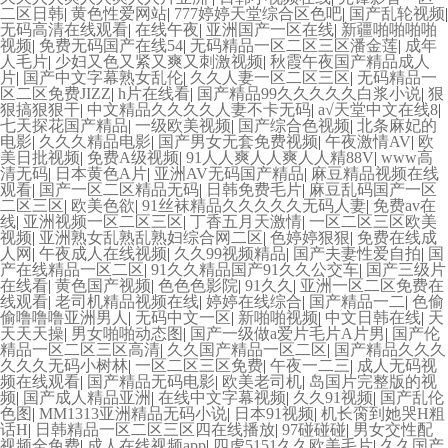
二区日韩
|
黄色性爱网站
|
777婷婷天堂综合区色吧
|
国产乱轮视频
|
无码高清在线观看
|
在线午夜
|
亚洲国产一区在线
|
新疆啪啪啪啪
视频
|
免费无码国产在线54
|
无码精品一区二区三区潘金莲
|
成年
人毛片
|
少妇又色又紧又爽又刺激视频
|
秋霞午夜国产精品成人
片
|
国产中文字幕熟女乱伦
|
久久人妻一区二区三区
|
无码精品一
区二区免费JIZZ
|
h片在线看
|
国产精品99久久久久久白浆小说
|
狠
狠搞狠狠干
|
中文精品久久久久人妻不卡无码
|
а√天堂中文在线8
|
七天探花国产精品
|
一级欧美视频
|
国产综合色视频
|
北条麻妃的
电影
|
久久久精品电影
|
国产男女无套免费视频
|
午夜激情AV
|
欧
美日批视频
|
免费A级视频
|
91人人爽人人爽人人精88V
|
www高
清无码
|
日本黄色A片
|
亚洲AV无码国产精品
|
麻豆精品视频在线
观看
|
国产一区二区精品无码
|
日韩免费毛片
|
麻豆乱码国产一区
二区三区
|
欧美色欲
|
91丝袜精品久久久久久无码人妻
|
免费av在
线
|
亚洲视频一区二区三区
|
丁香五月天激情
|
一区二区三区欧美
视频
|
亚洲熟女乱熟乱熟妇综合网二区
|
色婷婷狠狠
|
免费在线成
人网
|
午夜成人在线视频
|
久久99视频精品
|
国产夫妻性爱自拍
|
国
产在线精品一区二区
|
91久久精品国产91久久公交车
|
国产三级片
在线看
|
黄色国产视频
|
色色色影院
|
91久久
|
亚洲一区二区免费在
线观看
|
老司机精品视频在线
|
婷婷在线综合
|
国产精品一二
|
色偷
偷噜噜噜亚洲男人
|
无码中文一区
|
新啪啪视频
|
中文日韩在线
|
天
天天天操
|
男女啪啪动态图
|
国产一级做a爱片毛片A片男
|
国产伦
精品一区二区三区高清
|
久久国产精品一区二区
|
国产精品久久久
久久久无码小树林
|
一区二区三区免费
|
午夜一二三
|
成人无码视
频在线观看
|
国产精品无码电影
|
欧美老司机
|
岛国片完整版的视
频
|
国产成人精品亚洲
|
在线中文字幕视频
|
久久91视频
|
国产乱伦
色图
|
MM1313亚洲精品无码小说
|
日本91视频
|
机长脔到她哭H粗
话H
|
日韩精品一区二区三区四在线播放
|
97碰碰碰
|
男女交性配
视频全免费
|
成人在线视频app
|
四虎5151久久欧美毛片
|
久久国产